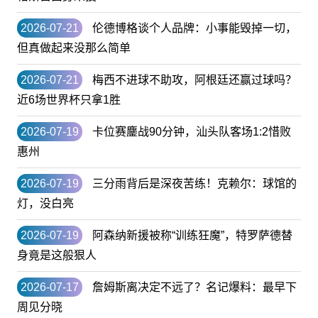
2026-07-21
伦德博格谈个人品牌：小事能毁掉一切，
但真做起来没那么简单
2026-07-21
梅西不进球不助攻，阿根廷还赢过球吗？
近6场世界杯只拿1胜
2026-07-19
卡位赛鏖战90分钟，汕头队客场1:2惜败
惠州
2026-07-19
三分雨背后是深夜苦练！克赖尔：球馆的
灯，没白亮
2026-07-19
阿森纳新援被称“训练狂魔”，特罗萨德替
身竟是这般狠人
2026-07-17
詹姆斯离决定不远了？名记爆料：最早下
周见分晓