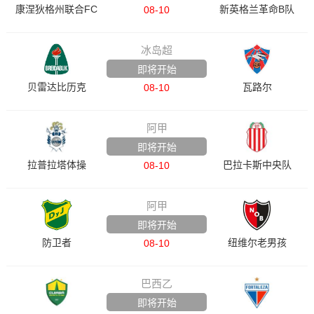
康涅狄格州联合FC
新英格兰革命B队
08-10
冰岛超
即将开始
贝雷达比历克
瓦路尔
08-10
阿甲
即将开始
拉普拉塔体操
巴拉卡斯中央队
08-10
阿甲
即将开始
防卫者
纽维尔老男孩
08-10
巴西乙
即将开始