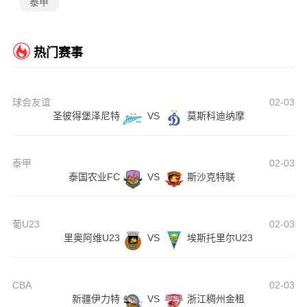
泰甲
热门赛事
球会友谊
02-03
圣彼得堡泽尼特
VS
莫斯科迪纳摩
泰甲
02-03
泰国农业FC
VS
斯沙克特联
葡U23
02-03
里奥阿维U23
VS
埃斯托里尔U23
CBA
02-03
新疆伊力特
VS
浙江稠州金租