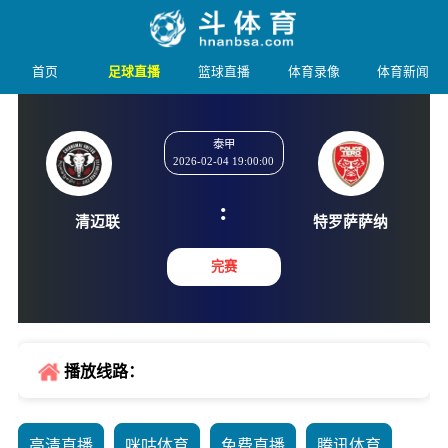
首页
足球直播
篮球直播
体育录像
体育新闻
泰甲
2026-02-04 19:00:00
:
清迈联
特罗萨
完赛
播放线路：
高清直播
咪咕体育
免费直播
腾讯体育