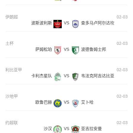
伊朗超
02-03
波斯波利斯
VS
查多马卢阿尔达坎
土杯
02-03
萨姆松珀
VS
波德鲁姆士邦
利比亚甲
02-03
卡利杰星队
VS
韦法克阿吉达比亚
沙地甲
02-03
欧鲁巴赫
VS
艾卜哈
约超联
02-03
沙汉
VS
亚吉拉安曼